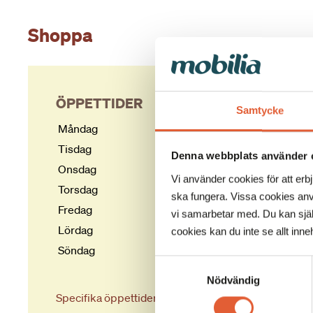
Shoppa
ÖPPETTIDER
Samtycke
Måndag
10-20
Tisdag
10-20
Denna webbplats använder 
Onsdag
10-20
Vi använder cookies för att erb
Torsdag
10-20
ska fungera. Vissa cookies anv
Fredag
10-20
vi samarbetar med. Du kan själv
Lördag
10-18
cookies kan du inte se allt inneh
Söndag
10-18
Samtyckesval
Nödvändig
Specifika öppettider