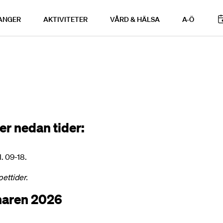
ANGER
AKTIVITETER
VÅRD & HÄLSA
A-Ö
er nedan tider:
. 09-18.
ettider.
maren 2026