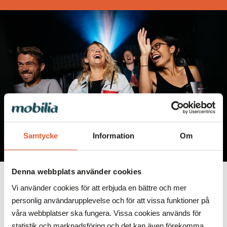
Samtycke
Information
Om
Denna webbplats använder cookies
UPPLEVA
Vi använder cookies för att erbjuda en bättre och mer
Upplev bio i Malmö när den är som bäst helt
personlig användarupplevelse och för att vissa funktioner på
enkelt!
våra webbplatser ska fungera. Vissa cookies används för
statistik och marknadsföring och det kan även förekomma