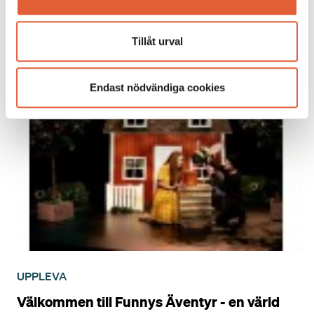
bistro. Spela på exotiska banor, var med i roliga
turneringar, utmana vänner, eller prova golf för första
Tillåt urval
gången hos Simgolf.
LÄS MER
Endast nödvändiga cookies
UPPLEVA
Välkommen till Funnys Äventyr - en värld