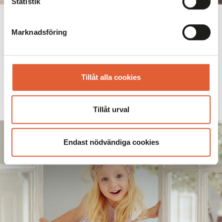
Statistik
C/O MOBILIA
Marknadsföring
Folktandvården Skåne
Folktandvården Skåne är ett av Sveriges tio största
hälsoföretag med över en miljon besök varje år. Vi är
Tillåt alla cookies
summan av professionella medarbetare som varje dag –
tillsammans – jobbar för att alla skåningar ska vara stolta
LÄS MER
över sina leenden.
Tillåt urval
Endast nödvändiga cookies