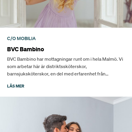
C/O MOBILIA
BVC Bambino
BVC Bambino har mottagningar runt om i hela Malmö. Vi
som arbetar här är distriktssköterskor,
barnsjuksköterskor, en del med erfarenhet från
Neonatalvård, distriktsläkare och
LÄS MER
barnläkare/neonatolog.