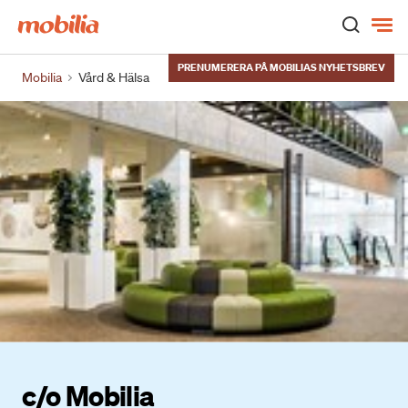
Hem
PRENUMERERA PÅ MOBILIAS NYHETSBREV
Mobilia
Vård & Hälsa
c/o Mobilia