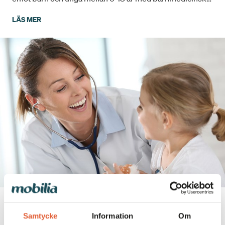
problem som till exempel ont i magen, eksem, astma
LÄS MER
och allergier med mera. Vi finns i Lund och Malmö. Vi
erbjuder lättakuta tider varje dag och vi kan också
erbjuda videobesök!
C/O MOBILIA
Samtycke
Information
Om
c/o Mobilia