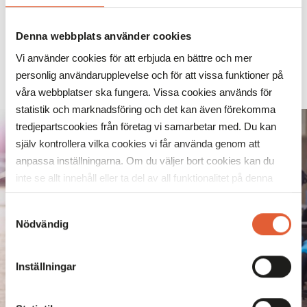
c/o Mobilia - Ett helt våningsplan för vård och hälsa.
Denna webbplats använder cookies
Stadskvarteret Mobilia bygger på en hållbar grund och
för oss innefattar det även hälsan. Att få vård när du
Vi använder cookies för att erbjuda en bättre och mer
behöver, men också välmående före och efter.
personlig användarupplevelse och för att vissa funktioner på
LÄS MER
våra webbplatser ska fungera. Vissa cookies används för
statistik och marknadsföring och det kan även förekomma
tredjepartscookies från företag vi samarbetar med. Du kan
själv kontrollera vilka cookies vi får använda genom att
anpassa inställningarna. Om du väljer bort cookies kan du
inte se allt innehåll eller ta del av all funktionalitet på denna
webbplats.
Samtyckesval
Nödvändig
Inställningar