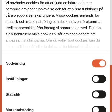
Vi använder cookies för att erbjuda en bättre och mer
värdering.
personlig användarupplevelse och för att vissa funktioner på
våra webbplatser ska fungera. Vissa cookies används för
Tid:
28 maj kl. 10.00–20.00
statistik och marknadsföring och det kan även förekomma
Plats
: Sefina Pantbank på Mobilia
tredjepartscookies från företag vi samarbetar med. Du kan
Kom förbi och upplev en inspirerande dag tillsammans
själv kontrollera vilka cookies vi får använda genom att
med vårt team!
anpassa inställningarna. Om du väljer bort cookies kan du
inte se allt innehåll eller ta del av all funktionalitet på denna
webbplats.
Samtyckesval
Nödvändig
BESÖKSINFO
Inställningar
UTBUD
Statistik
OM MOBILIA
Marknadsföring