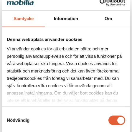
Samtycke
Information
Om
Denna webbplats använder cookies
GOGO Grill & Green serverar en mix av traditionella
rätter som falafel, kebab och shawarma deluxe. Här finns
Vi använder cookies för att erbjuda en bättre och mer
även en stor salladsbar där man komponerar sin egen
personlig användarupplevelse och för att vissa funktioner på
fräscha sallad samt äkta italiensk glass med många olika
våra webbplatser ska fungera. Vissa cookies används för
smaker.
statistik och marknadsföring och det kan även förekomma
tredjepartscookies från företag vi samarbetar med. Du kan
själv kontrollera vilka cookies vi får använda genom att
Mangal
anpassa inställningarna. Om du väljer bort cookies kan du
inte se allt innehåll eller ta del av all funktionalitet på denna
webbplats.
Samtyckesval
Nödvändig