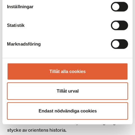
Inställningar
Statistik
Marknadsföring
Tillåt alla cookies
Tillåt urval
MANGAL serverar klassiska orientaliska grillrätter som
Endast nödvändiga cookies
shish kebab, falafel och shawarma. Här används de
finaste råvarorna och exotiska kryddor för att ge dig ett
stycke av orientens historia.