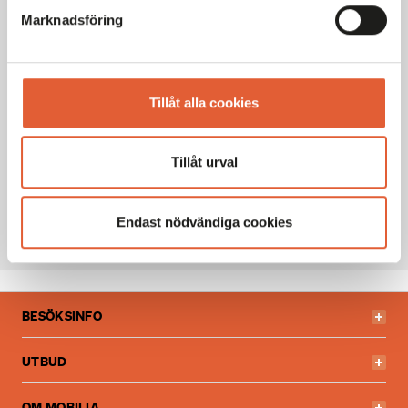
Mån
10-20
Marknadsföring
Tis
10-20
Ons
10-20
Tor
10-20
Tillåt alla cookies
Fre
10-20
Lör
10-18
Sön
10-18
Tillåt urval
Generella avvikande öppettider
Endast nödvändiga cookies
BESÖKSINFO
UTBUD
OM MOBILIA