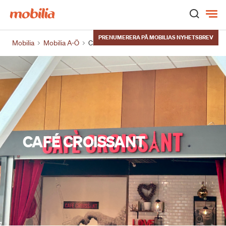
Hem
PRENUMERERA PÅ MOBILIAS NYHETSBREV
Mobilia
Mobilia A-Ö
CAFÉ CROISSANT
CAFÉ CROISSANT