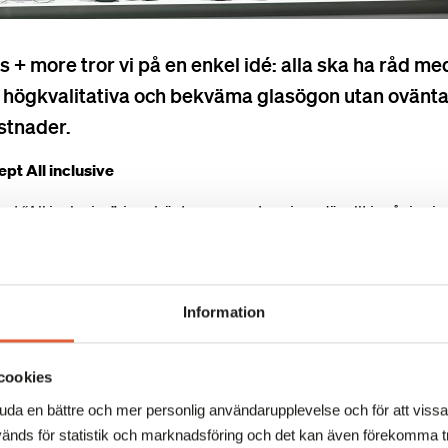
 + more tror vi på en enkel idé: alla ska ha råd me
 högkvalitativa och bekväma glasögon utan ovänt
stnader.
pt All inclusive
t “All inclusive”, innebär transparanta priser där allt ingår i pris
ddarsydda glas med lägsta index 1,6, valfri ytbehandling och
kning. Det finns inga dolda kostnader, bara tydlig och rättvis
ng.
Information
iker möter kunderna legitimerade optiker som ger professionell
. Synundersökning ingår alltid vid köp av glasögon, så att varje 
ning anpassad efter sina behov och sin syn.
cookies
juda en bättre och mer personlig användarupplevelse och för att viss
lasögon till fast pris
änds för statistik och marknadsföring och det kan även förekomma tr