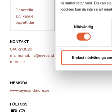
Sedan star
vi samarbetar med. Du kan själv
lanseras n
cookies kan du inte se allt inneh
Generella
stil och be
avvikande
Samtyckesval
öppettider
Välkommen
Nödvändig
KONTAKT
040-213020
malmomobilia@eyesand
Endast nödvändiga co
more.se
HEMSIDA
www.eyesandmore.se
FÖLJ OSS