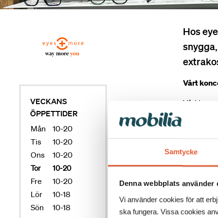
Hos eyes
snygga,
extrako
Vårt konce
VECKANS
Vårt koncep
ÖPPETTIDER
båge, skrä
synundersö
Mån
10-20
prissättni
Tis
10-20
Samtycke
Ons
10-20
I våra but
Tor
10-20
rådgivning
Fre
10-20
får en lös
Denna webbplats använder 
Lör
10-18
Vi använder cookies för att erb
Trendiga g
Sön
10-18
ska fungera. Vissa cookies anv