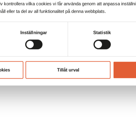
ten har vi erbjudit trendiga glasögon till fast pris. Varje månad
 kontrollera vilka cookies vi får använda genom att anpassa inställn
ya kollektioner, vilket gör att det alltid finns modeller som följer
åll eller ta del av all funktionalitet på denna webbplats.
hov oavsett tillfälle.
 till Eyes + more!
Inställningar
Statistik
okies
Tillåt urval