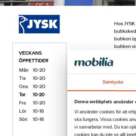
Hos JYSK hi
butikskedj
butiken ö
butiken vi
VECKANS
ÖPPETTIDER
Mån
10-20
Tis
10-20
Samtycke
Ons
10-20
Tor
10-20
Denna webbplats använder 
Fre
10-20
Lör
10-18
Vi använder cookies för att erb
Sön
10-18
ska fungera. Vissa cookies anv
vi samarbetar med. Du kan själv
cookies kan du inte se allt inneh