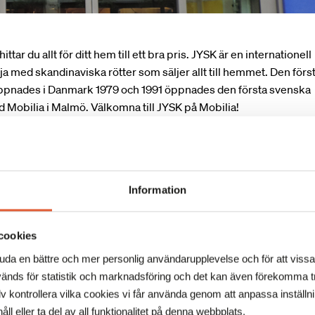
ttar du allt för ditt hem till ett bra pris. JYSK är en internationell
a med skandinaviska rötter som säljer allt till hemmet. Den förs
ppnades i Danmark 1979 och 1991 öppnades den första svenska
d Mobilia i Malmö. Välkomna till JYSK på Mobilia!
Information
cookies
juda en bättre och mer personlig användarupplevelse och för att viss
änds för statistik och marknadsföring och det kan även förekomma tr
 kontrollera vilka cookies vi får använda genom att anpassa inställn
åll eller ta del av all funktionalitet på denna webbplats.