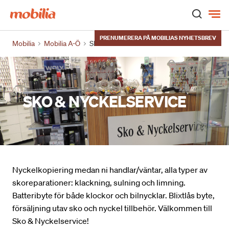
Hem
PRENUMERERA PÅ MOBILIAS NYHETSBREV
Mobilia
Mobilia A-Ö
SKO & NYCKELSERVICE
SKO & NYCKELSERVICE
Nyckelkopiering medan ni handlar/väntar, alla typer av
skoreparationer: klackning, sulning och limning.
Batteribyte för både klockor och bilnycklar. Blixtlås byte,
försäljning utav sko och nyckel tillbehör. Välkommen till
Sko & Nyckelservice!