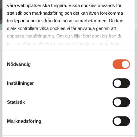
våra webbplatser ska fungera. Vissa cookies används för
statistik och marknadsföring och det kan även förekomma
tredjepartscookies från företag vi samarbetar med. Du kan
själv kontrollera vilka cookies vi får använda genom att
anpassa inställningarna. Om du väljer bort cookies kan du
inte se allt innehåll eller ta del av all funktionalitet på denna
webbplats.
Samtyckesval
VECKANS ÖPPETTIDER
Nödvändig
Mån
10-20
Tis
10-20
Inställningar
Ons
10-20
Tor
10-20
Fre
10-20
Statistik
Lör
10-18
Sön
10-18
Marknadsföring