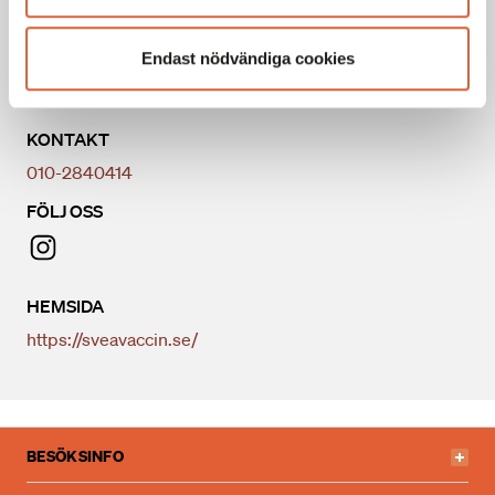
Sön
Stängt
Endast nödvändiga cookies
Generella avvikande öppettider
KONTAKT
010-2840414
FÖLJ OSS
HEMSIDA
https://sveavaccin.se/
BESÖKSINFO