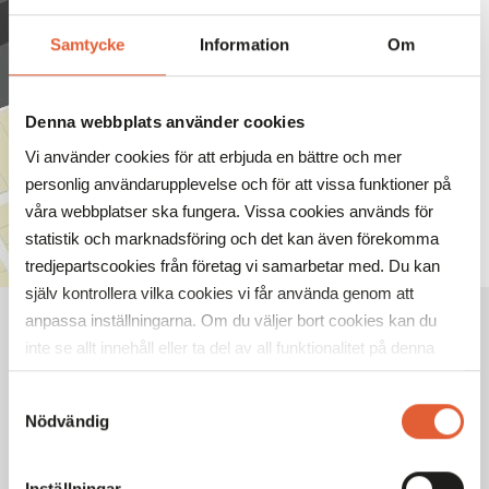
Mobilia
Samtycke
Information
Om
ÖPPNA KARTAN
Denna webbplats använder cookies
Vi använder cookies för att erbjuda en bättre och mer
personlig användarupplevelse och för att vissa funktioner på
våra webbplatser ska fungera. Vissa cookies används för
statistik och marknadsföring och det kan även förekomma
tredjepartscookies från företag vi samarbetar med. Du kan
själv kontrollera vilka cookies vi får använda genom att
anpassa inställningarna. Om du väljer bort cookies kan du
inte se allt innehåll eller ta del av all funktionalitet på denna
webbplats.
Samtyckesval
Nödvändig
VECKANS ÖPPETTIDER
Mån
10-19
Inställningar