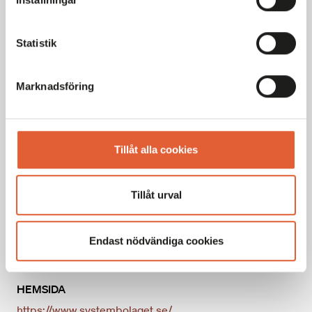
Tis
10-19
Ons
10-19
Statistik
Tor
10-19
Fre
10-19
Marknadsföring
Lör
10-15
Sön
Stängt
Tillåt alla cookies
Generella avvikande öppettider
KONTAKT
Tillåt urval
040-820 06
FÖLJ OSS
Endast nödvändiga cookies
HEMSIDA
https://www.systembolaget.se/