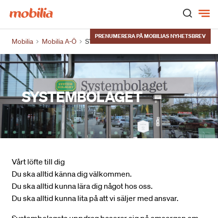
Hem
PRENUMERERA PÅ MOBILIAS NYHETSBREV
Mobilia
Mobilia A-Ö
SYSTEMBOLAGET
SYSTEMBOLAGET
Vårt löfte till dig
Du ska alltid känna dig välkommen.
Du ska alltid kunna lära dig något hos oss.
Du ska alltid kunna lita på att vi säljer med ansvar.
Systembolagets uppdrag baserar sig på omsorgen om