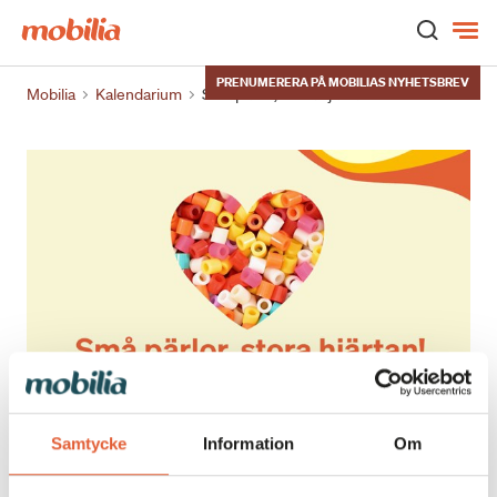
Hem
PRENUMERERA PÅ MOBILIAS NYHETSBREV
Mobilia
Kalendarium
Små pärlor, stora hjärtan!
Samtycke
Information
Om
Varmt välkommen till ett kreativt mys på alla
hjärtans dag tillsammans med Lekia. Kom och