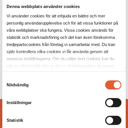
pärla ett hjärta till någon du tycker om.
Denna webbplats använder cookies
Vi använder cookies för att erbjuda en bättre och mer
När:
14 februari kl. 12-16.
personlig användarupplevelse och för att vissa funktioner på
Var:
På Mobilia utanför Cervera i södra huset.
våra webbplatser ska fungera. Vissa cookies används för
statistik och marknadsföring och det kan även förekomma
För vem:
Barn mellan 5–12 år.
tredjepartscookies från företag vi samarbetar med. Du kan
själv kontrollera vilka cookies vi får använda genom att
Övrigt:
Gratis! Dessutom 20% hos Lekia på ord priser,
anpassa inställningarna. Om du väljer bort cookies kan du
exklusive Lego och gäller på en valfri vara.
inte se allt innehåll eller ta del av all funktionalitet på denna
Tillsammans fyller vi Mobilia med kärlek! ❤️
webbplats.
Samtyckesval
Nödvändig
Inställningar
BESÖKSINFO
Statistik
UTBUD