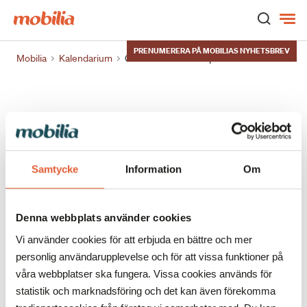
Hem
PRENUMERERA PÅ MOBILIAS NYHETSBREV
Mobilia
Kalendarium
Gratis hälsokontroll på...
Samtycke
Information
Om
Den 2 juni får Apoteket besök av två
Denna webbplats använder cookies
sjuksköterskor som erbjuder kostnadsfria
Vi använder cookies för att erbjuda en bättre och mer
hälsokontroller för blodtryck och blodsocker.
personlig användarupplevelse och för att vissa funktioner på
Välkommen förbi.
våra webbplatser ska fungera. Vissa cookies används för
statistik och marknadsföring och det kan även förekomma