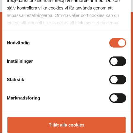
tredjepartscookies från företag vi samarbetar med. Du kan
själv kontrollera vilka cookies vi får använda genom att
anpassa inställningarna. Om du väljer bort cookies kan du
BESÖKSINFO
inte se allt innehåll eller ta del av all funktionalitet på denna
webbplats.
UTBUD
Samtyckesval
Nödvändig
OM MOBILIA
Inställningar
Öppet idag 10.00-20.00
Statistik
Fler öppettider
Facebook
Marknadsföring
Instagram
TikTok
Tillåt alla cookies