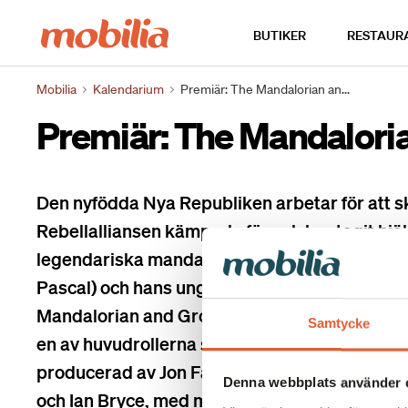
Hem
BUTIKER
RESTAUR
Mobilia
Kalendarium
Premiär: The Mandalorian an...
Premiär: The Mandaloria
Den nyfödda Nya Republiken arbetar för att s
Rebellalliansen kämpade för och har tagit hjä
legendariska mandaloriska prisjägaren Din Dj
Pascal) och hans unga lärling Grogu. "Star Wa
Mandalorian and Grogu" är regisserad av Jon 
Samtycke
en av huvudrollerna ser vi även Sigourney We
producerad av Jon Favreau, Kathleen Kennedy,
Denna webbplats använder 
och Ian Bryce, med musik komponerad av Lu