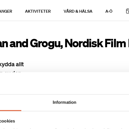
ANGER
AKTIVITETER
VÅRD & HÄLSA
A-Ö
n and Grogu, Nordisk Film 
kydda allt
lp av den
arin (Pedro
rs: The
Favreau och i
Information
aver. Filmen är
 Dave Filoni
cookies
dwig Göransson.