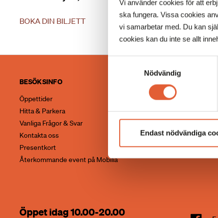
Vi använder cookies för att erb
ska fungera. Vissa cookies anv
BOKA DIN BILJETT
vi samarbetar med. Du kan själv
cookies kan du inte se allt inneh
Samtyckesval
Nödvändig
BESÖKSINFO
UTBUD
Öppettider
Butiker
Hitta & Parkera
Restauranger
Vanliga Frågor & Svar
Aktiviteter
Endast nödvändiga co
Kontakta oss
Mobilia A-Ö
Presentkort
Återkommande event på Mobilia
Öppet idag 10.00-20.00