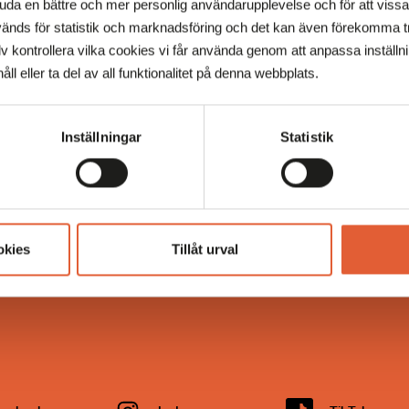
juda en bättre och mer personlig användarupplevelse och för att viss
änds för statistik och marknadsföring och det kan även förekomma tr
 kontrollera vilka cookies vi får använda genom att anpassa inställn
åll eller ta del av all funktionalitet på denna webbplats.
Inställningar
Statistik
OM MOBILIA
Om Mobilia
Om Atrium Ljungberg
Press
okies
Tillåt urval
Bostäder