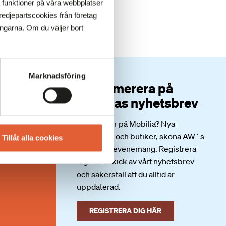
a funktioner på våra webbplatser
edjepartscookies från företag
ingarna. Om du väljer bort
Marknadsföring
Prenumerera på
Mobilias nyhetsbrev
Vad händer på Mobilia? Nya
matställen och butiker, sköna AW´s
Tillåt alla cookies
och andra evenemang. Registrera
dig för utskick av vårt nyhetsbrev
och säkerställ att du alltid är
uppdaterad.
REGISTRERA DIG HÄR